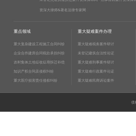
资深大律师&著名法律专家网
重点领域
重大疑难案件办理
重大复杂建设工程施工合同纠纷
重大疑难税务案件研讨
企业合作建房合同税款承担纠纷
未登记建筑合法性论证
农村集体土地征收征用拆迁补偿
重大疑难刑事案件研讨
知识产权合同及侵权纠纷
重大疑难行政案件论证
重大医疗损害责任侵权纠纷
重大疑难民商诉讼案件
债