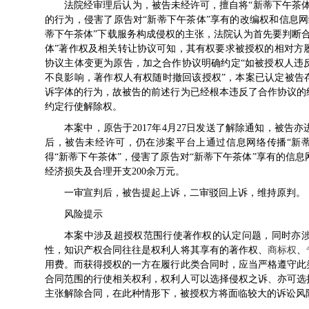
法院经审理后认为，被告未经许可，擅自将“新蒂下午茶
的行为，侵害了原告对“新蒂下午茶体”享有的改编权和信息
蒂下午茶体”下载服务构成侵权的主张，法院认为首先要判断
体”著作权及相关转让协议可知，其有权要求被授权的相对方
协议主体变更为原告，加之合作协议明确约定“如被授权人违
不良影响，著作权人有权随时撤回该授权”，本案已认定被告
诉字体的行为，故被告的前述行为已经根本违反了合作协议的
约定行使解除权。
本案中，原告于2017年4月27日发送了解除通知，被
后，被告未经许可，仍在涉案平台上通过信息网络传播“新
得“新蒂下午茶体”，侵害了原告对“新蒂下午茶体”享有的信
经济损失及合理开支200余万元。
一审宣判后，被告提起上诉，二审驳回上诉，维持原判。
风险提示
本案中涉及超授权范围行使著作权的认定问题，同时亦
性，知识产权合同往往是权利人将其享有的著作权、
商标权
、
用费。而获得授权的一方在履行此类合同时，应当严格遵守此
合同范围的行使相关权利，权利人可以选择侵权之诉、亦可选
主张解除合同，在此种情形下，被授权方将面临较大的诉讼风