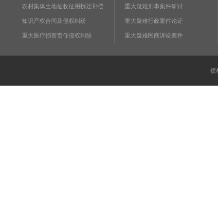
农村集体土地征收征用拆迁补偿
重大疑难刑事案件研讨
知识产权合同及侵权纠纷
重大疑难行政案件论证
重大医疗损害责任侵权纠纷
重大疑难民商诉讼案件
债