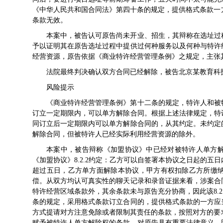
《中华人民共和国合同法》第四十条的规定，提供格式条款一方
条款无效。
本案中，被告认可原告尚未开业、招生，其辩称在选址过
予以证明其在原告选址过程中提供过何种服务以及何种与特许
经营资源，原告依据《商业特许经营管理条例》之规定，主张
法院最终判决确认双方合同已经解除，被告北京某教育科技有
风险提示
《商业特许经营管理条例》第十二条的规定，特许人和被
订立一定期限内，可以单方解除合同。根据上述法律规定，特
同订立后一定期限内可以单方解除合同的，从其约定。未约定
解除合同，但被特许人已经实际利用经营资源的除外。
本案中，被告辩称《加盟协议》中已经对被特许人单方
《加盟协议》8.2.2约定：乙方可以自签署本协议之日起的
超过五日，乙方单方面解除本协议，甲方有权扣除乙方所缴
偿。从双方均认可真实性的聊天记录和录音证据来看，涉案合
特许经营区域条款外，其余条款未与原告充分协商，因此该8.
条的规定，采用格式条款订立合同的，提供格式条款的一方应
方式提请对方注意免除或者限制其责任的条款，按照对方的要求
赋予被特许人单方解除权的条款，对原告具有重要法律意义，