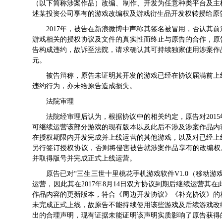
（以下简称涉案作品）改编、制作、开发为任意种类平台及主机
述某投资公司享有的游戏改编权及游戏衍生品开发权转授给原
2017年，被告在新浪微博中声称其签名被冒用，否认其
游戏相关的授权协议及文件的真实性而终止与原告的合作，原
告构成违约，故诉至法院，请求确认其可持续独家使用涉案作品
元。
被告辩称，原告未证明其开发的游戏已经在协议届满前上
违约行为，亦未给原告造成损失。
法院审理
法院经审理后认为，根据协议中的相关约定，原告对2015年
可继续运营该部分游戏的现有版本以及此后不涉及涉案作品内
在授权期限内开发完成并上线运营的其他游戏，以及对已经上
另行签订授权协议，否则将侵害被告就涉案作品享有的改编权
并取得版号并完成正式上线运营。
原告已对“三生三世十里桃花手机游戏软件V1.0（移动
运营，因此其在2017年8月14日双方协议到期后继续运营
作品内容的更新版本，符合《周边开发协议》《补充协议》的
未完成正式上线，故原告不能持续使用该些游戏及后续游戏改
出的合理声明，现有证据未能证明该声明实质影响了原告获得