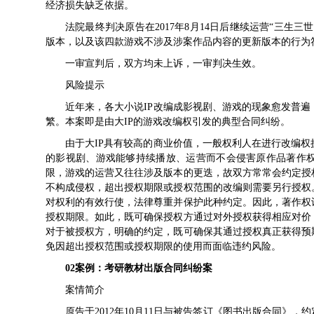
经济损失缺乏依据。
法院最终判决原告在2017年8月14日后继续运营“三生三
版本，以及该四款游戏不涉及涉案作品内容的更新版本的行为
一审宣判后，双方均未上诉，一审判决生效。
风险提示
近年来，各大小说IP改编成影视剧、游戏的现象愈发普
繁。本案即是由大IP的游戏改编权引发的典型合同纠纷。
由于大IP具有较高的商业价值，一般权利人在进行改编
的影视剧、游戏能够持续播放、运营而不会侵害原作品著作
限，游戏的运营又往往涉及版本的更迭，故双方常常会约定授
不构成侵权，超出授权期限或授权范围的改编则需要另行授权
对权利的有效行使，法律尊重并保护此种约定。因此，著作权
授权期限。如此，既可确保授权方通过对外授权获得相应对价
对于被授权方，明确的约定，既可确保其通过授权真正获得预
免因超出授权范围或授权期限的使用而面临违约风险。
02
案例：
考研教材出版合同纠纷案
案情简介
原告于2012年10月11日与被告签订《图书出版合同》