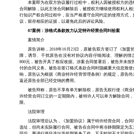
本案即为在双方协议履行过程中，权利人因被授权方的违
合同解除，以此主张合同解除后，被授权方继续使用权利人相
行知识产权合同过程中，应当严格遵守合同约定的使用方式，
议，留存相应的证据，以避免此后的诉讼风险。
07
案例：
涉格式条款效力认定
特许经营合同纠纷案
案情简介
原告诉称，2018年10月23日，原被告双方签订了《
障，诱导、干扰原告在没有对协议内容仔细阅读、理解的情况
800元，被告开具了相应收据。涉案合同签署后，被告并未
付的合同义务。被告在签订格式条款合同时隐瞒重大信息致使
响，原告认为根据《商业特许经营管理条例》的规定，原告尚
返还原告全部已经交纳的费用。
被告辩称，原告不享有单方解除权，原告无权行使《商业
许经营合同订立的一定期限内，被特许人可以单方解除合同，
限。
法院审理
法院审理后认为，《加盟协议》属于特许经营合同，合同
选址，但尚未实际履行合同。被告在合同中将冷静期限定为五
同后，要进行项目选址等前期筹备工作，五天时间不太可能完