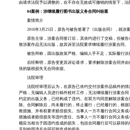
由请求法院予以调整的，在不存在无效或可撤销的情形下，法
04
案例：
涉继续履行图书出版义务
合同纠纷案
案情简介
2016年3月25日，原告与被告签署了《出版合同》，就
原告主张，涉案合同签订后，其依约进行了交稿，但被告
致涉案作品无法出版，故其诉至法院要求继续履行涉案合同。
被告辩称，因出版政策严格、编辑人手不足，实际履行涉
后经释明，原告变更其诉讼请求，要求解除涉案合同并由
张的版税损失无合同依据。
法院审理
法院经审理后认为，在原告已依约交付涉案作品稿件的情
严格，无编辑人员进行稿件校对工作，无法继续履行涉案合同
约定的出版义务，已经构成了违约。在双方均同意解除涉案合
除。合同解除后，尚未履行的，终止履行；已经履行的，根据
救措施、并有权要求赔偿损失。当事人一方不履行合同义务或
措施或者赔偿损失等违约责任。当事人一方不履行合同义务或
额应当相当于因违约造成的损失，包括合同履行后可以获得的
见到的因违反合同可能造成的损失。