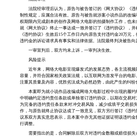
法院经审理后认为，原告与被告签订的《网大协议》《违
制性规定，应属合法有效。原告与被告就涉案小说作品的改编
权期限内完成剧本的创作及网络大电影的拍摄制作工作，也未
就《网大协议》终止一事达成一致并签订了《违约协议》，并
《违约协议》生效后15个工作日内向原告支付违约金20万元
违约金的诉讼请求具有事实和法律依据。法院最终判决被告向原
一审宣判后，双方均未上诉，一审判决生效。
风险提示
近年来，网络大电影呈现爆发式的发展态势，各主流视频
容量，并符合国家相关政策法规，以互联网为首发平台的电影
注重其质量及内容，优胜劣汰成为必然趋势，由此产生的纠纷
本案即为就小说作品改编成网络大电影过程中出现的履约
中明确约定违约责任条款或单独签订违约协议，以期在交易对
为完备的违约责任条款来对冲交易风险，减少或填平交易损
作，与原告就终止协议达成了一致意见，双方另行签订《违约
议系双方真实意思表示，且本案中亦无其他证据证明该违约金
行调整。
需要指出的是，合同解除后双方对违约金数额或赔偿损失