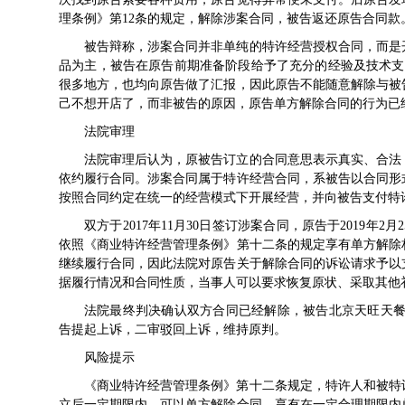
理条例》第12条的规定，解除涉案合同，被告返还原告合同款
被告辩称，涉案合同并非单纯的特许经营授权合同，而是
品为主，被告在原告前期准备阶段给予了充分的经验及技术支
很多地方，也均向原告做了汇报，因此原告不能随意解除与被
己不想开店了，而非被告的原因，原告单方解除合同的行为已
法院审理
法院审理后认为，原被告订立的合同意思表示真实、合法
依约履行合同。涉案合同属于特许经营合同，系被告以合同形
按照合同约定在统一的经营模式下开展经营，并向被告支付特
双方于2017年11月30日签订涉案合同，原告于2019
依照《商业特许经营管理条例》第十二条的规定享有单方解除
继续履行合同，因此法院对原告关于解除合同的诉讼请求予以
据履行情况和合同性质，当事人可以要求恢复原状、采取其他
法院最终判决确认双方合同已经解除，被告北京天旺天餐饮
告提起上诉，二审驳回上诉，维持原判。
风险提示
《商业特许经营管理条例》第十二条规定，特许人和被特
立后一定期限内，可以单方解除合同。享有在一定合理期限内