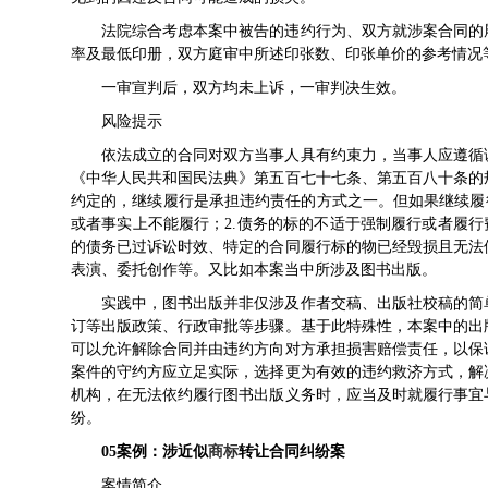
法院综合考虑本案中被告的违约行为、双方就涉案合同的
率及最低印册，双方庭审中所述印张数、印张单价的参考情况等
一审宣判后，双方均未上诉，一审判决生效。
风险提示
依法成立的合同对双方当事人具有约束力，当事人应遵循
《中华人民共和国民法典》第五百七十七条、第五百八十条的
约定的，继续履行是承担违约责任的方式之一。但如果继续履
或者事实上不能履行；2.债务的标的不适于强制履行或者履行
的债务已过诉讼时效、特定的合同履行标的物已经毁损且无法
表演、委托创作等。又比如本案当中所涉及图书出版。
实践中，图书出版并非仅涉及作者交稿、出版社校稿的简
订等出版政策、行政审批等步骤。基于此特殊性，本案中的出
可以允许解除合同并由违约方向对方承担损害赔偿责任，以保
案件的守约方应立足实际，选择更为有效的违约救济方式，解
机构，在无法依约履行图书出版义务时，应当及时就履行事宜
纷。
05
案例：
涉近似
商标
转让
合同纠纷案
案情简介