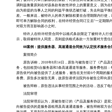
调利益衡量原则在对该条款有效性评价上的重要意义，因为在
由为前提的当事人之间的利益平衡状态被打破，失去利益平衡
差。一般来说，被特许人的单方解除权要在合理期限内行使，
即可单方解除合同的权利，在特许经营合同订立后“一定期限
对双方而言影响甚小之时。
特许人在特许经营合同中以格式条款限定了被特许人行
示，取得被特许人同意，否则提供格式条款一方加重对方责任
08
案例：
提供服务器、高速通道
合同效力认定
技术服务合
案情简介
原告诉称，2018年8月14日，原告与被告签订了《产
务，包括租赁6台服务器和3条高速通道等服务。服务费包括：每
原告依约向被告提供了上述服务，被告在支付前6个周期的服务
务费。原告多次催告无果，故原告请求法院判令被告立即向原
被告辩称，原告违法从事经营范围之外的活动，违反了电
法院审理
法院审理后认为，原被告签订的《产品及服务协议》是双
向被告提供的是服务器租用及高速通道服务，被告辩称双方合
政法规，不是判定合同有效性的依据。从在案证据来看，原告