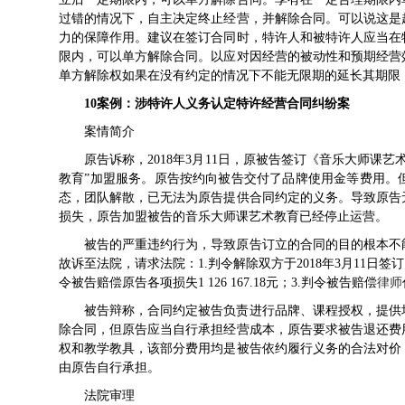
过错的情况下，自主决定终止经营，并解除合同。可以说这是
力的保障作用。建议在签订合同时，特许人和被特许人应当在
限内，可以单方解除合同。以应对因经营的被动性和预期经营
单方解除权如果在没有约定的情况下不能无限期的延长其期限
10
案例：
涉特许人义务认定
特许经营合同纠纷案
案情简介
原告诉称，2018年3月11日，原被告签订《音乐大师课
教育”加盟服务。原告按约向被告交付了品牌使用金等费用。
态，团队解散，已无法为原告提供合同约定的义务。导致原告
损失，原告加盟被告的音乐大师课艺术教育已经停止运营。
被告的严重违约行为，导致原告订立的合同的目的根本不
故诉至法院，请求法院：1.判令解除双方于2018年3月11日
令被告赔偿原告各项损失1 126 167.18元；3.判令被告赔偿
律师
被告辩称，合同约定被告负责进行品牌、课程授权，提供
除合同，但原告应当自行承担经营成本，原告要求被告退还费
权和教学教具，该部分费用均是被告依约履行义务的合法对价
由原告自行承担。
法院审理