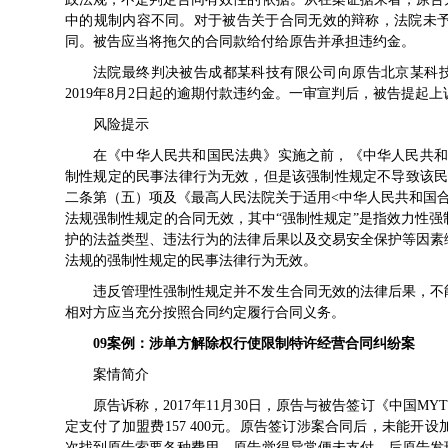
中的规制内容不同。对于被告关于合同无效的辩称，法院未
同。被告应当将拖欠的合同款给付给原告并承担违约金。
法院最终判决被告成都某科技有限公司向原告北京某科技有限
2019年8月2日起的逾期付款违约金。一审宣判后，被告提起
风险提示
在《中华人民共和国民法典》实施之前，《中华人民共和
制性规定的民事法律行为无效，但是该强制性规定不导致该民
二条第（五）项及《最高人民法院关于适用<中华人民共和国
法规强制性规定的合同无效，其中“强制性规定”是指效力性
护的法益类型、违法行为的法律后果以及交易安全保护等因素
法规的强制性规定的民事法律行为无效。
违反管理性强制性规定并不发生合同无效的法律后果，不
相对方应当充分按照合同约定履行合同义务。
09
案例：
涉单方解除权行使
限制特许经营合同纠纷案
案情简介
原告诉称，2017年11月30日，原告与被告签订《中国MY
定支付了加盟费157 400元。原告签订涉案合同后，未能
次找到原告索要各种费用，原告觉得异常便未支付。后原告发