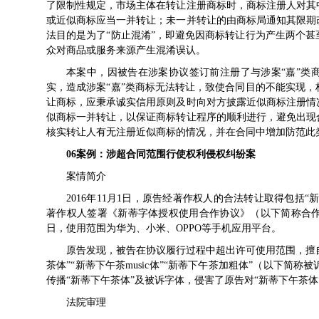
了限制性规定，市场主体在转让注册商标时，商标注册人对其
或近似商标应当一并转让；未一并转让的由商标局通知其限期
法目的是为了“防止混淆”，即避免因商标转让行为产生两个
众对商品或服务来源产生混淆误认。
本案中，因被告在涉案协议签订前注册了与涉案“嘉”类
实，造成涉案“嘉”类商标无法转让，致使合同目的不能实现
让商标，应秉承诚实信用原则及时向对方披露近似商标注册情
似商标一并转让，以保证商标转让程序的顺利进行，避免出现
核实转让人有无注册近似商标的情况，并在合同中增加防范此
06
案例：
涉超合同范围行使权利
侵权纠纷案
案情简介
2016年11月1日，原告经著作权人的合法转让取得包括
著作权人签署《新蒂字体授权使用合作协议》（以下简称合作协议）
日，使用范围为华为、小米、OPPO等手机应用平台。
原告发现，被告在协议履行过程中超出许可使用范围，擅自
茶体”“新蒂下午茶music体”“新蒂下午茶加粗体”（以下
传播“新蒂下午茶体”及被诉字体，侵害了原告对“新蒂下午茶
法院审理