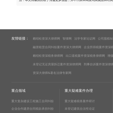
注：本文转载目的在于传递更多信息，并不代表本网赞同其观点和对其
友情链接：
赖绍松资深大律师网
智律网
法学专家论证网
公司股权&
融资租赁合同纠纷案件资深大律师网
企业所得税案件资深
赖绍松资深税务律师网
出口退税案件资深税务律师网
增
未登记无证房屋拆迁案件资深律师网
刑事自诉案件资深律
资深大律师&著名法律专家网
重点领域
重大疑难案件办理
重大复杂建设工程施工合同纠纷
重大疑难税务案件研讨
企业合作建房合同税款承担纠纷
未登记建筑合法性论证