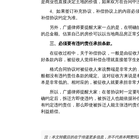
是商业也直接决定土地的价值，如果双方在合同中
4、如果签订补充协议，补偿协议上的内容必
补偿协议约定为准。
另外，广盛律师要提醒大家一点的是，在明确
的总金额。估算自己的房价可以以当地商品房正常
三、必须要有违约责任承担条款。
在征收过程中，关于补偿协议，一般是由征收
好条款内容，被征收人觉得补偿合理就直接签字生
格式合同协议对被征收人来说弊端是非常大的
般都没有违约责任条款的规定。这对征收方来说是
本是非常低的。相对应的，被征收人就要承担非常
所以，广盛律师提醒大家：在签协议时一定要
确约定后，拆迁方即使违约，被拆迁人也能依据补
有约定违约责任，那么即使被拆迁人能主张违约责
利益赔偿。
注：本文转载目的在于传递更多信息，并不代表本网赞同