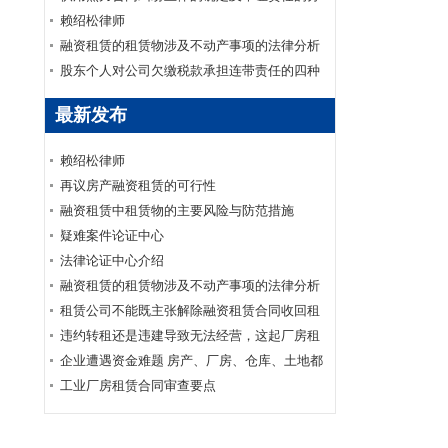
配
赖绍松律师
融资租赁的租赁物涉及不动产事项的法律分析
股东个人对公司欠缴税款承担连带责任的四种
情形
最新发布
赖绍松律师
再议房产融资租赁的可行性
融资租赁中租赁物的主要风险与防范措施
疑难案件论证中心
法律论证中心介绍
融资租赁的租赁物涉及不动产事项的法律分析
租赁公司不能既主张解除融资租赁合同收回租
赁物又要求承租人支付全部未付租金
违约转租还是违建导致无法经营，这起厂房租
赁合同纠纷应如何认定？
企业遭遇资金难题 房产、厂房、仓库、土地都
可以帮你抵押融资
工业厂房租赁合同审查要点