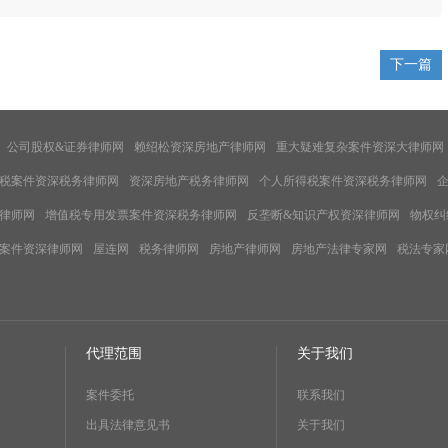
下一篇
公司股权&证券律师网
赖绍松资深房地产律师网
重大疑难复杂案件资深大律师网
税案件资深税务律师网
资深房地产税务律师网
个人所得税案件资深税务律师网
律师网
增值税专用发票案件资深税务律师网
反垄断&知识产权资深律师网
物权纠
案件资深律师网
屋连网
税务律师网
房地产律师网
房地产法律专家网
税法专家
代理范围
关于我们
案件委托
联系我们
出具法律意见书
关于我们