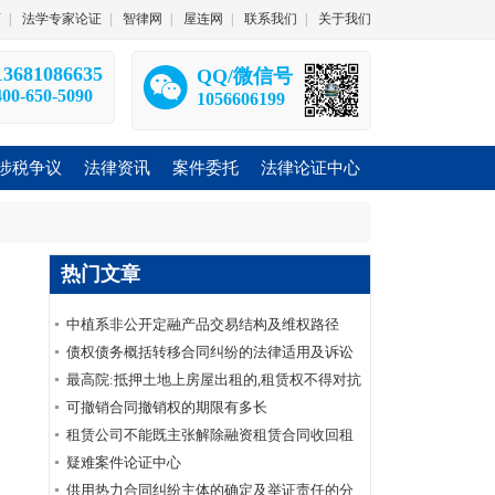
师
|
法学专家论证
|
智律网
|
屋连网
|
联系我们
|
关于我们
13681086635
QQ/微信号
400-650-5090
1056606199
涉税争议
法律资讯
案件委托
法律论证中心
热门文章
中植系非公开定融产品交易结构及维权路径
债权债务概括转移合同纠纷的法律适用及诉讼
要点——债权债务概括转移合同纠纷系列
最高院:抵押土地上房屋出租的,租赁权不得对抗
土地抵押权(附:先抵后租裁判规则)|法客帝国
可撤销合同撤销权的期限有多长
租赁公司不能既主张解除融资租赁合同收回租
赁物又要求承租人支付全部未付租金
疑难案件论证中心
供用热力合同纠纷主体的确定及举证责任的分