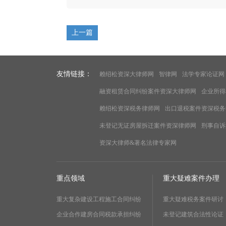
上一篇
友情链接：
赖绍松资深大律师网
智律网
法学专家论证网
融资租赁合同纠纷案件资深大律师网
企业所得
赖绍松资深税务律师网
出口退税案件资深税务
未登记无证房屋拆迁案件资深律师网
刑事自诉
资深大律师&著名法律专家网
重点领域
重大疑难案件办理
重大复杂建设工程施工合同纠纷
重大疑难税务案件研讨
企业合作建房合同税款承担纠纷
未登记建筑合法性论证