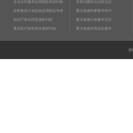
企业合作建房合同税款承担纠纷
未登记建筑合法性论证
农村集体土地征收征用拆迁补偿
重大疑难刑事案件研讨
知识产权合同及侵权纠纷
重大疑难行政案件论证
重大医疗损害责任侵权纠纷
重大疑难民商诉讼案件
债