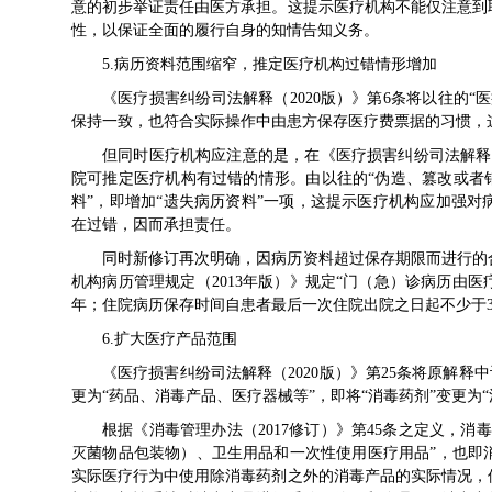
意的初步举证责任由医方承担。这提示医疗机构不能仅注意到
性，以保证全面的履行自身的知情告知义务。
5.病历资料范围缩窄，推定医疗机构过错情形增加
《医疗损害纠纷司法解释（2020版）》第6条将以往的
保持一致，也符合实际操作中由患方保存医疗费票据的习惯，
但同时医疗机构应注意的是，在《医疗损害纠纷司法解释（2
院可推定医疗机构有过错的情形。由以往的“伪造、篡改或者
料”，即增加“遗失病历资料”一项，这提示医疗机构应加强
在过错，因而承担责任。
同时新修订再次明确，因病历资料超过保存期限而进行的
机构病历管理规定（2013年版）》规定“门（急）诊病历由
年；住院病历保存时间自患者最后一次住院出院之日起不少于3
6.扩大医疗产品范围
《医疗损害纠纷司法解释（2020版）》第25条将原解释
更为“药品、消毒产品、医疗器械等”，即将“消毒药剂”变更为“
根据《消毒管理办法（2017修订）》第45条之定义，
灭菌物品包装物）、卫生用品和一次性使用医疗用品”，也即
实际医疗行为中使用除消毒药剂之外的消毒产品的实际情况，