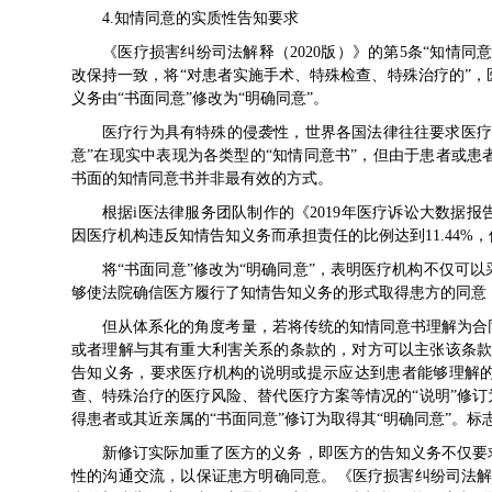
4.知情同意的实质性告知要求
《医疗损害纠纷司法解释（2020版）》的第5条“知情同意
改保持一致，将“对患者实施手术、特殊检查、特殊治疗的”
义务由“书面同意”修改为“明确同意”。
医疗行为具有特殊的侵袭性，世界各国法律往往要求医疗
意”在现实中表现为各类型的“知情同意书”，但由于患者或
书面的知情同意书并非最有效的方式。
根据i医法律服务团队制作的《2019年医疗诉讼大数据报
因医疗机构违反知情告知义务而承担责任的比例达到11.44%
将“书面同意”修改为“明确同意”，表明医疗机构不仅可
够使法院确信医方履行了知情告知义务的形式取得患方的同意
但从体系化的角度考量，若将传统的知情同意书理解为合同
或者理解与其有重大利害关系的条款的，对方可以主张该条款
告知义务，要求医疗机构的说明或提示应达到患者能够理解的
查、特殊治疗的医疗风险、替代医疗方案等情况的“说明”修订
得患者或其近亲属的“书面同意”修订为取得其“明确同意”。
新修订实际加重了医方的义务，即医方的告知义务不仅要
性的沟通交流，以保证患方明确同意。《医疗损害纠纷司法解释