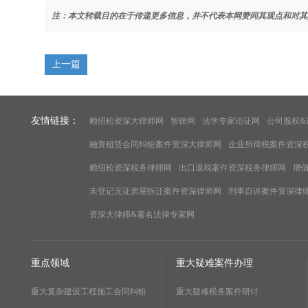
注：本文转载目的在于传递更多信息，并不代表本网赞同其观点和对其
上一篇
友情链接：
赖绍松资深大律师网
智律网
法学专家论证网
公司股权&
融资租赁合同纠纷案件资深大律师网
企业所得税案件资深
赖绍松资深税务律师网
出口退税案件资深税务律师网
增
未登记无证房屋拆迁案件资深律师网
刑事自诉案件资深律
资深大律师&著名法律专家网
重点领域
重大疑难案件办理
重大复杂建设工程施工合同纠纷
重大疑难税务案件研讨