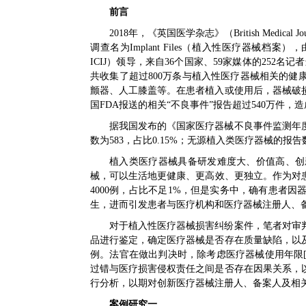
前言
2018年，《英国医学杂志》（British Medic
调查名为Implant Files（植入性医疗器械档案），由国际调查记者联
ICIJ）领导，来自36个国家、59家媒体的252名记者
共收集了超过800万条与植入性医疗器械相关的
颤器、人工膝盖等。在患者植入或使用后，器械破
国FDA报送的相关“不良事件”报告超过540万件，造
据我国发布的《国家医疗器械不良事件监测年度报
数为583，占比0.15%；无源植入类医疗器械的报告数为
植入类医疗器械具备研发难度大、价值高、创
械，可以生活地更健康、更高效、更独立。作为对患
4000例，占比不足1%，但是实务中，确有患者
生，进而引发患者与医疗机构和医疗器械注册人、
对于植入性医疗器械损害纠纷案件，笔者对审
品进行鉴定，确定医疗器械是否存在质量缺陷，以
例。法官在做出判决时，除考虑医疗器械使用年限[
过错与医疗损害侵权责任之间是否存在因果关系，
行分析，以期对创新医疗器械注册人、备案人及相
案例研究一