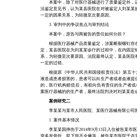
本案中，除了对医疗器械进行了质量鉴定外，还
法鉴定意见书，认为某县医院在对被鉴定人刘某某
一定的因果关系，为轻微至次要原因。
3. 审判中的争议焦点与审判结论
本案中，原告与两被告的责任如何分担？
根据医疗器械产品质量鉴定，涉案断裂螺钉存
定，某县医院在为刘某某诊疗的过程中，在内固定
系，为轻微至次要原因。法院最终认定，某县医院
一定的过错。
根据原《中华人民共和国侵权责任法》第五十
液造成患者损害的，患者可以向生产者或者血液提
的，医疗机构赔偿后，有权向负有责任的生产者或
案医疗器械的的生产者，最终法院判决对刘某某造成
案例研究二
李某某与某市人民医院、某医疗器械有限公司
1. 案件基本情况
李某某因摔伤于2014年9月13日入住被告某
突多发骨折、双下肢不全瘫等，被告某市医院于在