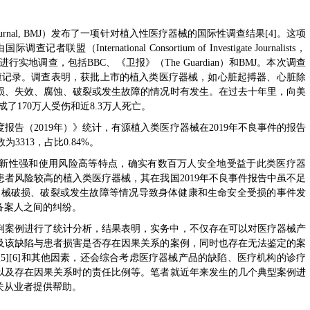
al Journal, BMJ）发布了一项针对植入性医疗器械的国际性调查结果[4]。这项
盟（International Consortium of Investigate Journalists，
进行实地调查，包括BBC、《卫报》（The Guardian）和BMJ。本次调查
健康记录。调查表明，获批上市的植入类医疗器械，如心脏起搏器、心脏除
损、失效、腐蚀、破裂或发生故障的情况时有发生。在过去十年里，向美
成了170万人受伤和近8.3万人死亡。
告（2019年）》统计，有源植入类医疗器械在2019年不良事件的报告
3313，占比0.84%。
新性强和使用风险高等特点，确实有数百万人安全地受益于此类医疗器
者风险较高的植入类医疗器械，其在我国2019年不良事件报告中虽不足
因器械破损、破裂或发生故障等情况导致身体健康和生命安全受损的事件发
备案人之间的纠纷。
判案例进行了统计分析，结果表明，实务中，不仅存在可以对医疗器械产
及该缺陷与患者损害是否存在因果关系的案例，同时也存在无法鉴定的案
5][6]和其他因素，还会综合考虑医疗器械产品的缺陷、医疗机构的诊疗
以及存在因果关系时的责任比例等。笔者就近年来发生的几个典型案例进
关从业者提供帮助。