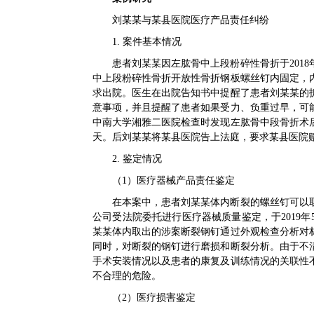
刘某某与某县医院医疗产品责任纠纷
1. 案件基本情况
患者刘某某因左肱骨中上段粉碎性骨折于2018
中上段粉碎性骨折开放性骨折钢板螺丝钉内固定，
求出院。医生在出院告知书中提醒了患者刘某某的
意事项，并且提醒了患者如果受力、负重过早，可
中南大学湘雅二医院检查时发现左肱骨中段骨折术
天。后刘某某将某县医院告上法庭，要求某县医院
2. 鉴定情况
（1）医疗器械产品责任鉴定
在本案中，患者刘某某体内断裂的螺丝钉可以
公司受法院委托进行医疗器械质量鉴定，于2019
某某体内取出的涉案断裂钢钉通过外观检查分析对
同时，对断裂的钢钉进行磨损和断裂分析。由于不
手术安装情况以及患者的康复及训练情况的关联性
不合理的危险。
（2）医疗损害鉴定