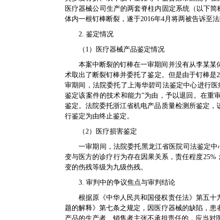
医疗器械公司生产的两套脊柱内固定系统（以下简
体内一根钉棒断裂，遂于2016年4月将两被告诉至
2. 鉴定情况
（1）医疗器械产品鉴定情况
本案中断裂的钉棒在一审期间并没有从李某某
术取出了断裂钉棒并委托了鉴定。但是由于钉棒是20
审期间，法院委托了上海华碧司法鉴定中心进行医
鉴定该案件的技术和能力”为由，予以退回。在重
鉴定。法院委托浙江省机电产品质量检测所鉴定，
行鉴定为由终止鉴定。
（2）医疗损害鉴定
一审期间，法院委托黑龙江省医院司法鉴定中
变与医方的诊疗行为存在因果关系，责任程度25%
变的伤残等级为九级伤残。
3. 审判中的争议焦点与审判结论
根据原《中华人民共和国侵权责任法》第五十
题的解释》第七条之规定，因医疗器械的缺陷，患
产品的生产者、销售者主张不承担责任的，应当对