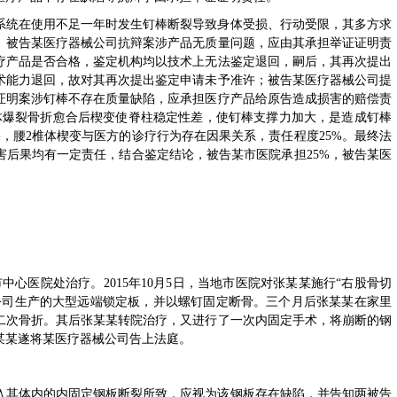
系统在使用不足一年时发生钉棒断裂导致身体受损、行动受限，其多方求
。被告某医疗器械公司抗辩案涉产品无质量问题，应由其承担举证证明责
疗产品是否合格，鉴定机构均以技术上无法鉴定退回，嗣后，其再次提出
术能力退回，故对其再次提出鉴定申请未予准许；被告某医疗器械公司提
证明案涉钉棒不存在质量缺陷，应承担医疗产品给原告造成损害的赔偿责
体爆裂骨折愈合后楔变使脊柱稳定性差，使钉棒支撑力加大，是造成钉棒
，腰2椎体楔变与医方的诊疗行为存在因果关系，责任程度25%。最终法
害后果均有一定责任，结合鉴定结论，被告某市医院承担25%，被告某医
市中心医院处治疗。2015年10月5日，当地市医院对张某某施行“右股骨切
公司生产的大型远端锁定板，并以螺钉固定断骨。三个月后张某某在家里
二次骨折。其后张某某转院治疗，又进行了一次内固定手术，将崩断的钢
某某遂将某医疗器械公司告上法庭。
入其体内的内固定钢板断裂所致，应视为该钢板存在缺陷，并告知两被告