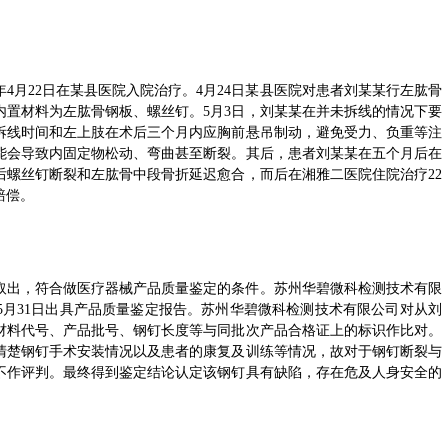
年4月22日在某县医院入院治疗。4月24日某县医院对患者刘某某行左肱骨
内置材料为左肱骨钢板、螺丝钉。5月3日，刘某某在并未拆线的情况下要
拆线时间和左上肢在术后三个月内应胸前悬吊制动，避免受力、负重等注
能会导致内固定物松动、弯曲甚至断裂。其后，患者刘某某在五个月后在
后螺丝钉断裂和左肱骨中段骨折延迟愈合，而后在湘雅二医院住院治疗22
赔偿。
取出，符合做医疗器械产品质量鉴定的条件。苏州华碧微科检测技术有限
年5月31日出具产品质量鉴定报告。苏州华碧微科检测技术有限公司对从刘
材料代号、产品批号、钢钉长度等与同批次产品合格证上的标识作比对。
清楚钢钉手术安装情况以及患者的康复及训练等情况，故对于钢钉断裂与
不作评判。最终得到鉴定结论认定该钢钉具有缺陷，存在危及人身安全的