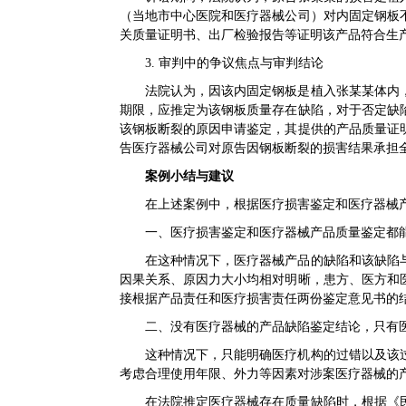
（当地市中心医院和医疗器械公司）对内固定钢板
关质量证明书、出厂检验报告等证明该产品符合生
3. 审判中的争议焦点与审判结论
法院认为，因该内固定钢板是植入张某某体内
期限，应推定为该钢板质量存在缺陷，对于否定缺
该钢板断裂的原因申请鉴定，其提供的产品质量证
告医疗器械公司对原告因钢板断裂的损害结果承担
案例小结与建议
在上述案例中，根据医疗损害鉴定和医疗器械
一、医疗损害鉴定和医疗器械产品质量鉴定都
在这种情况下，医疗器械产品的缺陷和该缺陷
因果关系、原因力大小均相对明晰，患方、医方和
接根据产品责任和医疗损害责任两份鉴定意见书的
二、没有医疗器械的产品缺陷鉴定结论，只有
这种情况下，只能明确医疗机构的过错以及该
考虑合理使用年限、外力等因素对涉案医疗器械的
在法院推定医疗器械存在质量缺陷时，根据《民