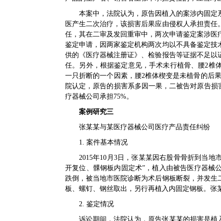
本案中，法院认为，原告因植入的案涉内固定
医产生二次治疗，该损害后果应由侵权人承担责任
任，其在二审及发回重审中，两次申请鉴定案涉医
鉴定申请，因两家鉴定机构两次均以不具备鉴定技
供的《医疗器械注册证》、检验报告等证据不足以
任。另外，根据鉴定意见，手术未行植骨、腰2椎
一只折断的一个因素，腰2椎体楔变是未植骨的后果
院认定，原告的损害系多因一果，二被告对原告损
疗器械公司承担75%。
案例研究三
张某某与某医疗器械公司医疗产品责任纠纷
1. 案件基本情况
2015年10月3日，张某某因右股骨骨折到当地
开复位、髁钢板内固定术”，植入由被告医疗器械
跌倒，被当地市医院诊断为术后钢板断裂，并发生
板、螺钉、钢丝取出，另行再植入内固定钢板。张
2. 鉴定情况
诉讼期间，法院认为，原告张某某的损害是植