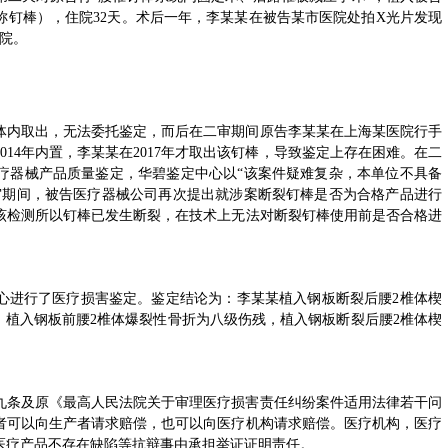
称钉棒），住院32天。术后一年，李某某在被告某市医院处拍X光片发现
法院。
体内取出，无法委托鉴定，而后在二审期间原告李某某在上海某医院行手
14年内置，李某某在2017年才取出该钉棒，导致鉴定上存在困难。在二
疗器械产品质量鉴定，华碧鉴定中心以“该案件疑难复杂，本单位不具备
审期间，被告医疗器械公司再次提出就涉案断裂钉棒是否为合格产品进行
该检测所以钉棒已发生断裂，在技术上无法对断裂钉棒使用前是否合格进
心进行了医疗损害鉴定。鉴定结论为：李某某植入钢板断裂后腰2椎体楔
；植入钢板前腰2椎体爆裂性骨折为八级伤残，植入钢板断裂后腰2椎体楔
九条及原《最高人民法院关于审理医疗损害责任纠纷案件适用法律若干问
者可以向生产者请求赔偿，也可以向医疗机构请求赔偿。医疗机构，医疗
医疗产品不存在缺陷等抗辩事由承担举证证明责任。