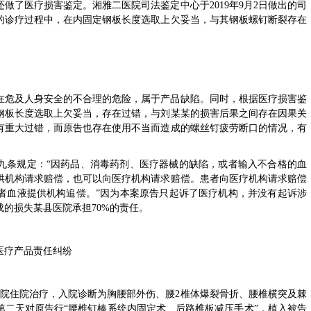
做了医疗损害鉴定。湘雅二医院司法鉴定中心于2019年9月2日做出的司
的诊疗过程中，在内固定钢板长度选取上欠妥当，与其钢板螺钉断裂存在
在危及人身安全的不合理的危险，属于产品缺陷。同时，根据医疗损害鉴
钢板长度选取上欠妥当，存在过错，与刘某某的损害后果之间存在因果关
有重大过错，而原告也存在使用不当而造成的螺丝钉疲劳断口的情况，有
九条规定：“因药品、消毒药剂、医疗器械的缺陷，或者输入不合格的血
供机构请求赔偿，也可以向医疗机构请求赔偿。患者向医疗机构请求赔偿
者血液提供机构追偿。”因为本案原告只起诉了医疗机构，并没有起诉涉
的损失某县医院承担70%的责任。
医疗产品责任纠纷
市医院住院治疗，入院诊断为胸腰部外伤、腰2椎体爆裂骨折、腰椎横突及棘
第二天对原告行“腰椎钉棒系统内固定术、后路椎板减压手术”，植入被告