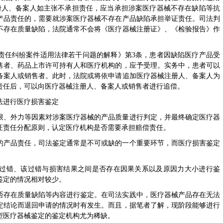
册人、备案人如主张不承担责任，应当承担涉案医疗器械不存在缺陷等抗
产品责任的，需要就涉案医疗器械不存在产品缺陷承担举证责任。司法判
不存在质量缺陷，法院通常不会将《医疗器械注册证》、《检验报告》作
责任纠纷案件适用法律若干问题的解释》第3条，患者因缺陷医疗产品受
售者、药品上市许可持有人和医疗机构的，应予受理。实务中，患者可以
备案人或销售者。此时，法院或将依申请追加医疗器械注册人、备案人为
责任后，可以向医疗器械注册人、备案人或销售者进行追偿。
法进行医疗损害鉴定
限、外力等因素对涉案医疗器械的产品质量进行判定，并最终确定医疗器
证责任分配原则，认定医疗机构是否需要承担赔偿责任。
的产品责任，司法鉴定通常是不可或缺的一个重要环节，而医疗损害鉴定
过错、该过错与损害结果之间是否存在因果关系以及原因力大小进行鉴
鉴定的情况相对较少。
否存在质量缺陷等内容进行鉴定。在司法实践中，医疗器械产品存在无法
定结论而退回申请的情况时有发生。而且，据笔者了解，现阶段能够进行
型医疗器械鉴定的鉴定机构尤为稀缺。