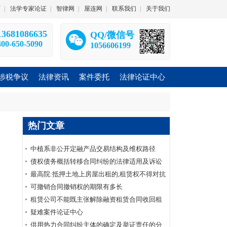
师
|
法学专家论证
|
智律网
|
屋连网
|
联系我们
|
关于我们
13681086635
QQ/微信号
400-650-5090
1056606199
涉税争议
法律资讯
案件委托
法律论证中心
热门文章
中植系非公开定融产品交易结构及维权路径
债权债务概括转移合同纠纷的法律适用及诉讼
要点——债权债务概括转移合同纠纷系列
最高院:抵押土地上房屋出租的,租赁权不得对抗
土地抵押权(附:先抵后租裁判规则)|法客帝国
可撤销合同撤销权的期限有多长
租赁公司不能既主张解除融资租赁合同收回租
赁物又要求承租人支付全部未付租金
疑难案件论证中心
供用热力合同纠纷主体的确定及举证责任的分