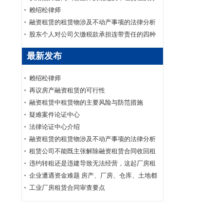
配
赖绍松律师
融资租赁的租赁物涉及不动产事项的法律分析
股东个人对公司欠缴税款承担连带责任的四种
情形
最新发布
赖绍松律师
再议房产融资租赁的可行性
融资租赁中租赁物的主要风险与防范措施
疑难案件论证中心
法律论证中心介绍
融资租赁的租赁物涉及不动产事项的法律分析
租赁公司不能既主张解除融资租赁合同收回租
赁物又要求承租人支付全部未付租金
违约转租还是违建导致无法经营，这起厂房租
赁合同纠纷应如何认定？
企业遭遇资金难题 房产、厂房、仓库、土地都
可以帮你抵押融资
工业厂房租赁合同审查要点