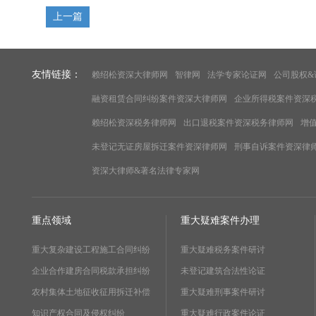
上一篇
友情链接：
赖绍松资深大律师网
智律网
法学专家论证网
公司股权&
融资租赁合同纠纷案件资深大律师网
企业所得税案件资深
赖绍松资深税务律师网
出口退税案件资深税务律师网
增
未登记无证房屋拆迁案件资深律师网
刑事自诉案件资深律
资深大律师&著名法律专家网
重点领域
重大疑难案件办理
重大复杂建设工程施工合同纠纷
重大疑难税务案件研讨
企业合作建房合同税款承担纠纷
未登记建筑合法性论证
农村集体土地征收征用拆迁补偿
重大疑难刑事案件研讨
知识产权合同及侵权纠纷
重大疑难行政案件论证