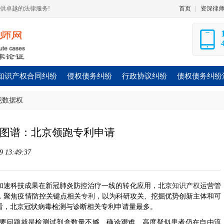
供卓越的法律服务!
首页
|
资深律
知识产权合同纠纷
侵权债务纠纷
行政协议纠纷
债权债务纠纷
犯数据权
图谱：北京领跑专利申请
13:49:37
加速科技成果在新冠肺炎防控治疗一线的转化应用，北京
知识产权
运营管
，聚焦疫情防控关键点相关
专利
，以为科研攻关、挖掘优势创新主体和可
看，北京冠状病毒检测与诊断相关专利申请量最多。
问题就是检测试剂盒数量不够、确诊艰难、高度疑似患者仍在自由流