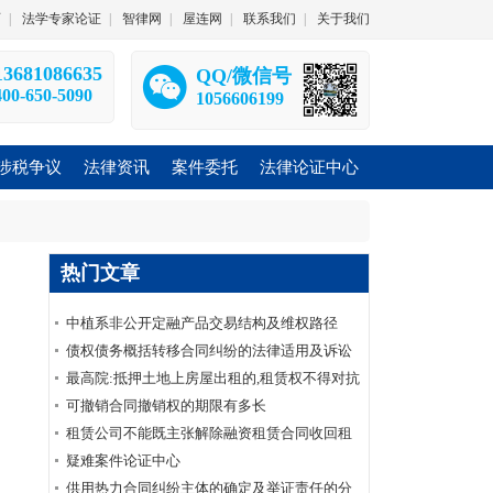
师
|
法学专家论证
|
智律网
|
屋连网
|
联系我们
|
关于我们
13681086635
QQ/微信号
400-650-5090
1056606199
涉税争议
法律资讯
案件委托
法律论证中心
热门文章
中植系非公开定融产品交易结构及维权路径
债权债务概括转移合同纠纷的法律适用及诉讼
要点——债权债务概括转移合同纠纷系列
最高院:抵押土地上房屋出租的,租赁权不得对抗
土地抵押权(附:先抵后租裁判规则)|法客帝国
可撤销合同撤销权的期限有多长
租赁公司不能既主张解除融资租赁合同收回租
赁物又要求承租人支付全部未付租金
疑难案件论证中心
供用热力合同纠纷主体的确定及举证责任的分