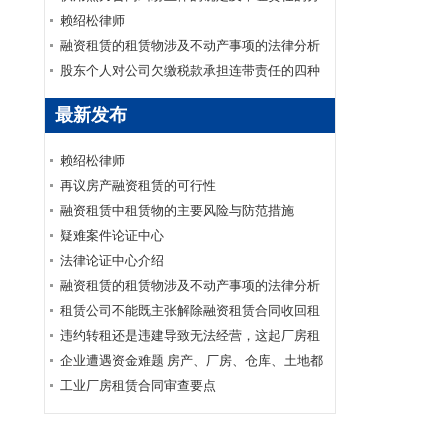
配
赖绍松律师
融资租赁的租赁物涉及不动产事项的法律分析
股东个人对公司欠缴税款承担连带责任的四种
情形
最新发布
赖绍松律师
再议房产融资租赁的可行性
融资租赁中租赁物的主要风险与防范措施
疑难案件论证中心
法律论证中心介绍
融资租赁的租赁物涉及不动产事项的法律分析
租赁公司不能既主张解除融资租赁合同收回租
赁物又要求承租人支付全部未付租金
违约转租还是违建导致无法经营，这起厂房租
赁合同纠纷应如何认定？
企业遭遇资金难题 房产、厂房、仓库、土地都
可以帮你抵押融资
工业厂房租赁合同审查要点