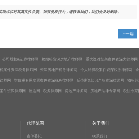
其观点和对其真实性负责。如有侵权行为，请联系我们，我们会及时删除。
下一篇
公司股权&证券律师网
赖绍松资深房地产律师网
重大疑难复杂案件资深大律师网
税案件资深税务律师网
资深房地产税务律师网
个人所得税案件资深税务律师网
律师网
增值税专用发票案件资深税务律师网
反垄断&知识产权资深律师网
物权纠
案件资深律师网
屋连网
税务律师网
房地产律师网
房地产法律专家网
税法专家
代理范围
关于我们
案件委托
联系我们