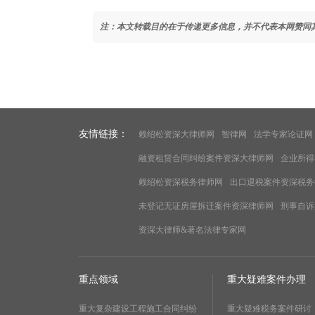
注：本文转载目的在于传递更多信息，并不代表本网赞同
友情链接：
赖绍松资深大律师网
智律网
法学专家论证网
融资租赁合同纠纷案件资深大律师网
企业所得
赖绍松资深税务律师网
出口退税案件资深税务
未登记无证房屋拆迁案件资深律师网
刑事自诉
资深大律师&著名法律专家网
重点领域
重大疑难案件办理
重大复杂建设工程施工合同纠纷
重大疑难税务案件研讨