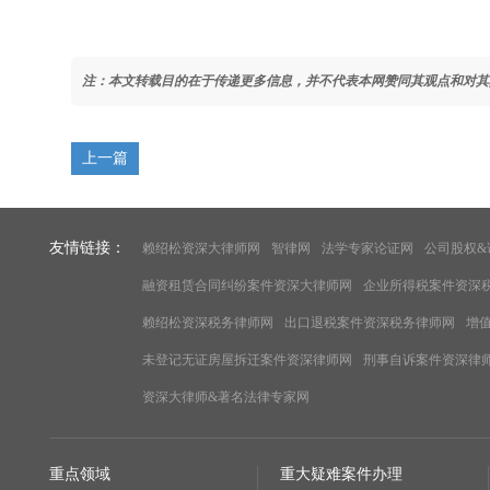
注：本文转载目的在于传递更多信息，并不代表本网赞同其观点和对其
上一篇
友情链接：
赖绍松资深大律师网
智律网
法学专家论证网
公司股权&
融资租赁合同纠纷案件资深大律师网
企业所得税案件资深
赖绍松资深税务律师网
出口退税案件资深税务律师网
增
未登记无证房屋拆迁案件资深律师网
刑事自诉案件资深律
资深大律师&著名法律专家网
重点领域
重大疑难案件办理