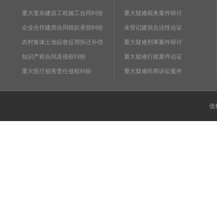
重大复杂建设工程施工合同纠纷
重大疑难税务案件研讨
企业合作建房合同税款承担纠纷
未登记建筑合法性论证
农村集体土地征收征用拆迁补偿
重大疑难刑事案件研讨
知识产权合同及侵权纠纷
重大疑难行政案件论证
重大医疗损害责任侵权纠纷
重大疑难民商诉讼案件
债