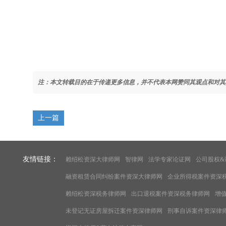
注：本文转载目的在于传递更多信息，并不代表本网赞同其观点和对其
上一篇
友情链接：
赖绍松资深大律师网
智律网
法学专家论证网
公司股权&
融资租赁合同纠纷案件资深大律师网
企业所得税案件资深
赖绍松资深税务律师网
出口退税案件资深税务律师网
增
未登记无证房屋拆迁案件资深律师网
刑事自诉案件资深律