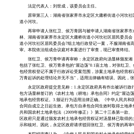
法定代表人：刘世成，该委员会主任。
原审第三人：湖南省张家界市永定区大庸桥街道小河坎社
道小河坎。
再审申请人张红卫、侯万青因与被申请人湖南省张家界市
林、湖南省张家界市永定区大庸桥街道小河坎社区居民委员会
道小河坎社区居民委员会7组土地行政登记一案，不服湖南省高级
审。本院依法组成合议庭对本案进行了审查，现已审查终结。
张红卫、侯万青申请再审称：永定区政府向汤显林颁发湘（2
包括了张红卫、侯万青承包的“屋边荡”0.1亩土地，对张红卫
包经营权登记不属于行政诉讼受案范围，涉案土地承包经营权
万青起诉的处理结论并无不当”，适用法律确有错误。因此，
永定区政府提交意见称：1.永定区政府具有作出被诉行政
包方汤显林签订的《农村土地（耕地）承包合同》约定“屋边荡
地承包经营权证。3.颁证行为适用法律正确。《中华人民共和国
合同自成立之日起生效。承包方自承包合同生效时取得土地承
共和国农村土地承包法（2009年修正）》第二十三条第一款
区政府只是通过颁发农村土地承包经营权证对汤显林已取得的
示和核对。因此，永定区政府请求驳回张红卫、侯万青的再审