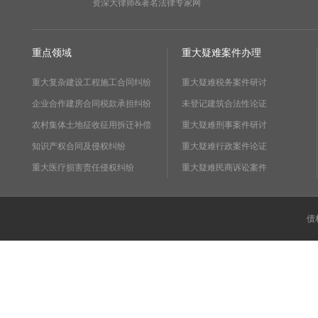
资深大律师&著名法律专家网
重点领域
重大疑难案件办理
重大复杂建设工程施工合同纠纷
重大疑难税务案件研讨
企业合作建房合同税款承担纠纷
未登记建筑合法性论证
农村集体土地征收征用拆迁补偿
重大疑难刑事案件研讨
知识产权合同及侵权纠纷
重大疑难行政案件论证
重大医疗损害责任侵权纠纷
重大疑难民商诉讼案件
债