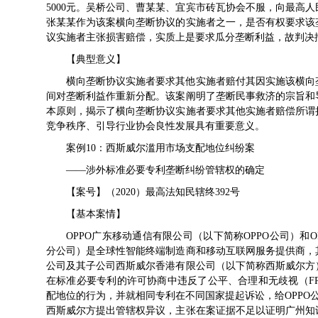
5000元。吴桥公司、曹某某、宜宾市砖瓦协会不服，向最高
张某某作为该案横向垄断协议的实施者之一，是否有权要求该
议实施者主张损害赔偿，实质上是要求瓜分垄断利益，故判决
【典型意义】
横向垄断协议实施者要求其他实施者赔付其因实施该横向
间对垄断利益作重新分配。该案阐明了垄断民事救济的宗旨和
本原则，揭示了横向垄断协议实施者要求其他实施者赔偿所谓
竞争秩序、引导行业协会良性发展具有重要意义。
案例10：西斯威尔滥用市场支配地位纠纷案
——涉外标准必要专利垄断纠纷管辖权的确定
【案号】（2020）最高法知民辖终392号
【基本案情】
OPPO广东移动通信有限公司（以下简称OPPO公司）和
分公司）是全球性智能终端制造商和移动互联网服务提供商，
公司及其子公司西斯威尔香港有限公司（以下简称西斯威尔方
在标准必要专利的许可协商中违反了公平、合理和无歧视（F
配地位的行为，并就相同专利在不同国家提起诉讼，给OPPO
西斯威尔方提出管辖权异议，主张在案证据不足以证明广州知