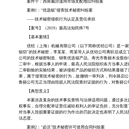
案件十：西斯威尔滥用市场支配地位纠纷案
案例1：“优选锯”侵害技术秘密纠纷案
——技术秘密侵权行为认定及责任承担
【案号】（2019）最高法知民终7号
【基本案情】
优铠（上海）机械有限公司（以下简称优铠公司）是一家
锯切”的技术秘密，李某某、周某等人从优铠公司离职后成立
公司的技术秘密制造、销售优选锯产品。寿光市鲁丽木业股份
二审中，根据当事人的申请，最高人民法院组织各方当事人进
二审勘验的实验结果，被诉侵权产品的锯切方式和结果遵循了
果，属于侵害技术秘密的行为，故撤销一审判决，判令路启公
鲁丽公司无正当理由毁损人民法院查封证据的行为，对鲁丽公
【典型意义】
本案涉及复杂的技术事实查明与法律适用问题，通过多次
权事实，合理分配举证责任减轻权利人的举证负担，充分彰显
对当事人毁损重要证据的行为作出的罚款决定也表明了人民法
法态度。
案例2：“必沃”技术秘密许可使用合同纠纷案