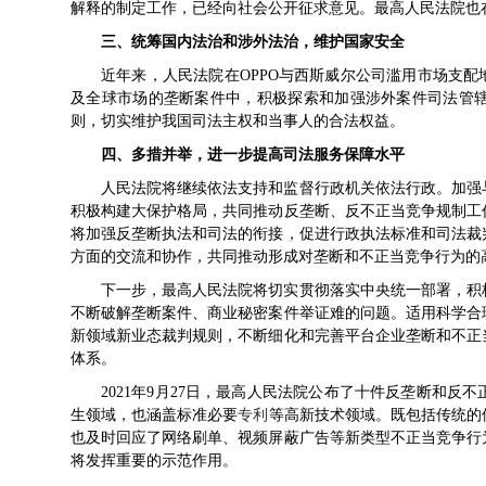
解释的制定工作，已经向社会公开征求意见。最高人民法院也
三、统筹国内法治和涉外法治，维护国家安全
近年来，人民法院在OPPO与西斯威尔公司滥用市场支配
及全球市场的垄断案件中，积极探索和加强涉外案件司法管
则，切实维护我国司法主权和当事人的合法权益。
四、多措并举，进一步提高司法服务保障水平
人民法院将继续依法支持和监督行政机关依法行政。加强
积极构建大保护格局，共同推动反垄断、反不正当竞争规制工
将加强反垄断执法和司法的衔接，促进行政执法标准和司法裁
方面的交流和协作，共同推动形成对垄断和不正当竞争行为的
下一步，最高人民法院将切实贯彻落实中央统一部署，积
不断破解垄断案件、商业秘密案件举证难的问题。适用科学合
新领域新业态裁判规则，不断细化和完善平台企业垄断和不正
体系。
2021年9月27日，最高人民法院公布了十件反垄断和
生领域，也涵盖标准必要
专利
等高新技术领域。既包括传统的
也及时回应了网络刷单、视频屏蔽广告等新类型不正当竞争行
将发挥重要的示范作用。