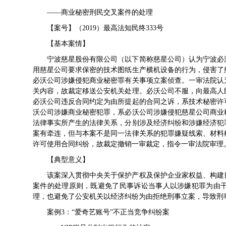
——商业秘密刑民交叉案件的处理
【案号】（2019）最高法知民终333号
【基本案情】
宁波慈星股份有限公司（以下简称慈星公司）认为宁波必
用慈星公司要求保密的技术图纸生产横机设备的行为，侵害了
必沃公司涉嫌侵犯商业秘密罪有关事项立案侦查。一审法院认
关内容，故裁定移送公安机关处理。必沃公司不服，向最高人
必沃公司违反合同约定为由所提起的合同之诉，系技术秘密许
沃公司涉嫌商业秘密犯罪，系必沃公司涉嫌侵犯慈星公司商业
法律事实所产生的法律关系，分别涉及经济纠纷和涉嫌经济犯
案有牵连，但与本案不是同一法律关系的犯罪嫌疑线索、材料
许可使用合同纠纷，故裁定撤销一审裁定，指令一审法院审理
【典型意义】
该案深入贯彻中央关于保护产权及保护企业家权益、构建
案件的处理原则，既避免了民事诉讼当事人以涉嫌犯罪为由
理，也避免了公安机关以经济纠纷为由拒绝刑事立案，导致刑
案例3：“爱奇艺账号”不正当竞争纠纷案