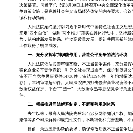
决策部署。习近平总书记8月30日主持召开中央全面深化改
争政策实施，是完善社会主义市场经济体制的内在要求。会议
循和行动指南。
人民法院始终坚持以习近平新时代中国特色社会主义思想
坚定“四个自信”、做到“两个维护”落实在具体行动中，坚持
势，从构建新发展格局、推动高质量发展、促进共同富裕的战
工作取得了明显成效。
一、充分发挥审判职能作用，营造公平竞争的法治环境
人民法院依法妥善审理垄断、不正当竞争案件，充分发挥
强化企业公平竞争意识，引导全社会形成崇尚、保护和促进公平竞
审不正当竞争民事案件14736件，审结13946件，年均增幅
存），年均审结超60件。人民法院严厉打击侵害
商业秘密
等不
数据权益保护、平台“二选一”、大数据杀熟等新型竞争行为
件。
二、积极推进司法解释制定，不断完善规则体系
去年以来，最高人民法院先后出台涉及网络知识产权、知
赔偿等多个司法解释和规范性文件，不断细化和完善垄断、不
目前，为适应新形势的要求，确保修改后反不正当竞争法