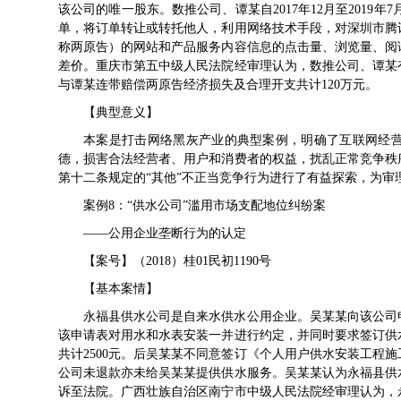
该公司的唯一股东。数推公司、谭某自2017年12月至2019年
单，将订单转让或转托他人，利用网络技术手段，对深圳市腾
称两原告）的网站和产品服务内容信息的点击量、浏览量、阅
差价。重庆市第五中级人民法院经审理认为，数推公司、谭某
与谭某连带赔偿两原告经济损失及合理开支共计120万元。
【典型意义】
本案是打击网络黑灰产业的典型案例，明确了互联网经
德，损害合法经营者、用户和消费者的权益，扰乱正常竞争秩
第十二条规定的“其他”不正当竞争行为进行了有益探索，为
案例8：“供水公司”滥用市场支配地位纠纷案
——公用企业垄断行为的认定
【案号】（2018）桂01民初1190号
【基本案情】
永福县供水公司是自来水供水公用企业。吴某某向该公司
该申请表对用水和水表安装一并进行约定，并同时要求签订供
共计2500元。后吴某某不同意签订《个人用户供水安装工程
公司未退款亦未给吴某某提供供水服务。吴某某认为永福县供
诉至法院。广西壮族自治区南宁市中级人民法院经审理认为，