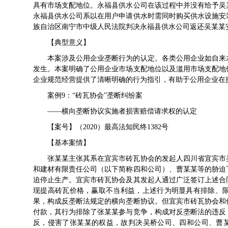
具有市场支配地位。永福县供水公司在该过程中并没有给予吴
永福县供水公司系以在用户申请供水时需同时购买供水设施安
族自治区南宁市中级人民法院判决永福县供水公司返还吴某某
【典型意义】
本案涉及公用企业垄断行为的认定。各类公用企业如自来
发生。本案明确了公用企业市场支配地位以及滥用市场支配地
企业规范经营提供了清晰明确的行为指引，有助于公用企业在
案例9：“砖瓦协会”垄断纠纷案
——横向垄断协议实施者损害赔偿请求权的认定
【案号】（2020）最高法知民终1382号
【基本案情】
张某某主张其系在宜宾市砖瓦协会的发起人四川省宜宾市
和建材有限责任公司（以下简称四和公司）、曹某某等的胁迫
迫停止生产。宜宾市砖瓦协会及其发起人通过广泛签订上述合
现提高砖瓦价格，赢取不当利益，上述行为明显具有排除、
果，构成反垄断法规定的横向垄断协议。但宜宾市砖瓦协会和
付款，其行为排除了张某某参与竞争，构成对反垄断法的违反
反，侵害了张某某的权益，故判决吴桥公司、四和公司、曹某