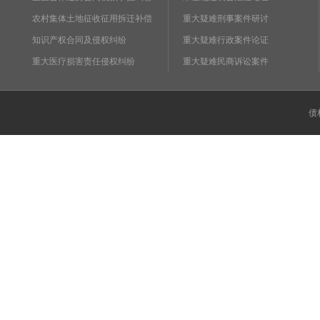
农村集体土地征收征用拆迁补偿
重大疑难刑事案件研讨
知识产权合同及侵权纠纷
重大疑难行政案件论证
重大医疗损害责任侵权纠纷
重大疑难民商诉讼案件
债