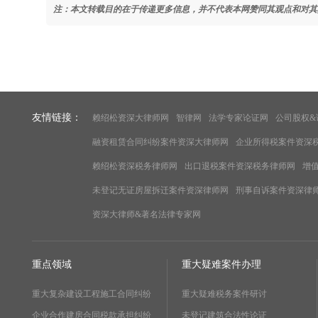
注：本文转载目的在于传递更多信息，并不代表本网赞同其观点和对其
友情链接：
赖绍松资深大律师网
智律网
法学专家论证网
公司股权&
融资租赁合同纠纷案件资深大律师网
企业所得税案件资深
赖绍松资深税务律师网
出口退税案件资深税务律师网
增
未登记无证房屋拆迁案件资深律师网
刑事自诉案件资深律
资深大律师&著名法律专家网
重点领域
重大疑难案件办理
重大复杂建设工程施工合同纠纷
重大疑难税务案件研讨
企业合作建房合同税款承担纠纷
未登记建筑合法性论证