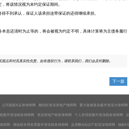
定，将该情况视为未约定保证期间。
将得不到承认，保证人该承担连带保证的还得继续承担。
务本息还清时为止等的，将会被视为约定不明，具体计算将为主债务履行
其观点和对其真实性负责。如有侵权行为，请联系我们，我们会及时删除。
下一篇
公司股权&证券律师网
赖绍松资深房地产律师网
重大疑难复杂案件资深大律师网
税案件资深税务律师网
资深房地产税务律师网
个人所得税案件资深税务律师网
律师网
增值税专用发票案件资深税务律师网
反垄断&知识产权资深律师网
物权纠