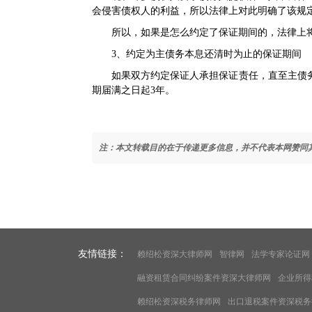
会侵害债权人的利益，所以法律上对此明确了该规
所以，如果是怎么约定了保证期间的，法律上
3、约定为主债务本息还清时为止的保证期间
如果双方约定保
证人
承担保证责任，直至主债
期届满之日起3年。
注：本文转载目的在于传递更多信息，并不代表本网赞同
友情链接：
赖绍松资深大律师网
智律网
法学专家论证网
融资租赁合同纠纷案件资深大律师网
企业所得
赖绍松资深税务律师网
出口退税案件资深税务