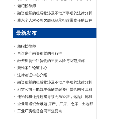
配
赖绍松律师
融资租赁的租赁物涉及不动产事项的法律分析
股东个人对公司欠缴税款承担连带责任的四种
情形
最新发布
赖绍松律师
再议房产融资租赁的可行性
融资租赁中租赁物的主要风险与防范措施
疑难案件论证中心
法律论证中心介绍
融资租赁的租赁物涉及不动产事项的法律分析
租赁公司不能既主张解除融资租赁合同收回租
赁物又要求承租人支付全部未付租金
违约转租还是违建导致无法经营，这起厂房租
赁合同纠纷应如何认定？
企业遭遇资金难题 房产、厂房、仓库、土地都
可以帮你抵押融资
工业厂房租赁合同审查要点