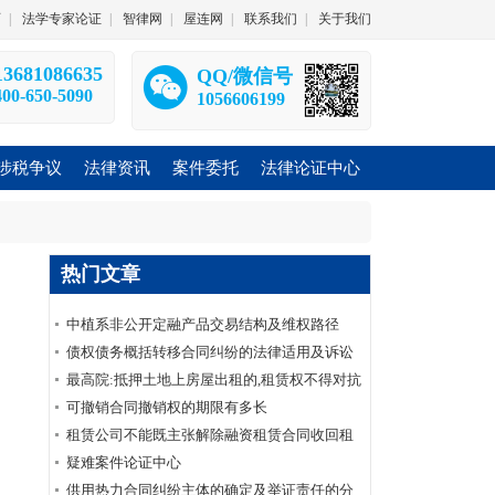
师
|
法学专家论证
|
智律网
|
屋连网
|
联系我们
|
关于我们
13681086635
QQ/微信号
400-650-5090
1056606199
涉税争议
法律资讯
案件委托
法律论证中心
热门文章
中植系非公开定融产品交易结构及维权路径
债权债务概括转移合同纠纷的法律适用及诉讼
要点——债权债务概括转移合同纠纷系列
最高院:抵押土地上房屋出租的,租赁权不得对抗
土地抵押权(附:先抵后租裁判规则)|法客帝国
可撤销合同撤销权的期限有多长
租赁公司不能既主张解除融资租赁合同收回租
赁物又要求承租人支付全部未付租金
疑难案件论证中心
供用热力合同纠纷主体的确定及举证责任的分