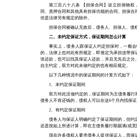
第三百八十八条 【担保合同】设立担保物权
同、质押合同和其他具有担保功能的合同。担保合
但是法律另有规定的除外。
担保合同被确认无效后，
债务人
、担保人、
债
二、未约定保证方式，保证期间怎么计算
事实上，债务人跟保证人约定担保时，一般会
的，法律上也对此有所规定，即推定为承担连带保
张还款，也可以找其保证人还款，并且无先后之分
自主约定，双方对此未做约定的也有相应规定。
以下几种情况中的保证期间的计算方式如下：
1、未约定保证期间
双方对此没做约定的，保证期间为主债务履行期
债务人不肯还钱的，债权人可以在这6个月内找保
2、有约定保证期间
债务人与保证人明确约定了保证期间的，但约
还是按如上所述计算，即在主债务履行期届满(或宽
现在许多债权人要求债务人提供保证人，而保