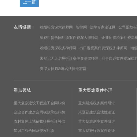
上一篇
友情链接：
赖绍松资深大律师网
智律网
法学专家论证网
公司股权&
融资租赁合同纠纷案件资深大律师网
企业所得税案件资深
赖绍松资深税务律师网
出口退税案件资深税务律师网
增
未登记无证房屋拆迁案件资深律师网
刑事自诉案件资深律
资深大律师&著名法律专家网
重点领域
重大疑难案件办理
重大复杂建设工程施工合同纠纷
重大疑难税务案件研讨
企业合作建房合同税款承担纠纷
未登记建筑合法性论证
农村集体土地征收征用拆迁补偿
重大疑难刑事案件研讨
知识产权合同及侵权纠纷
重大疑难行政案件论证