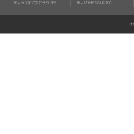
重大医疗损害责任侵权纠纷
重大疑难民商诉讼案件
债