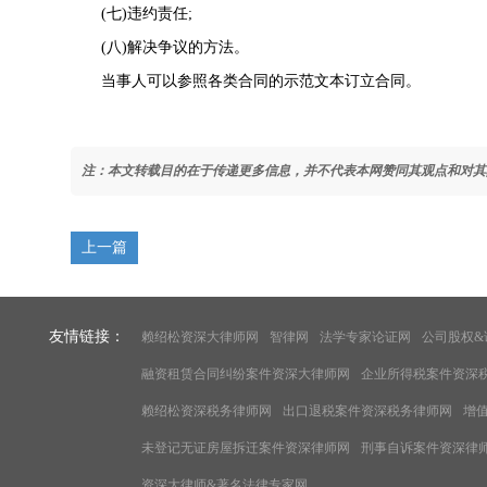
(七)违约责任;
(八)解决争议的方法。
当事人可以参照各类合同的示范文本订立合同。
注：本文转载目的在于传递更多信息，并不代表本网赞同其观点和对其
上一篇
友情链接：
赖绍松资深大律师网
智律网
法学专家论证网
公司股权&
融资租赁合同纠纷案件资深大律师网
企业所得税案件资深
赖绍松资深税务律师网
出口退税案件资深税务律师网
增
未登记无证房屋拆迁案件资深律师网
刑事自诉案件资深律
资深大律师&著名法律专家网