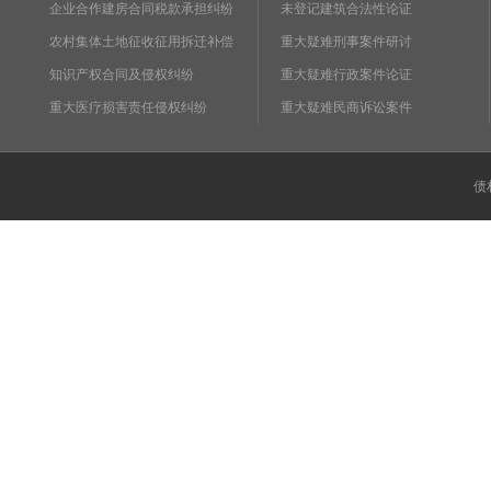
企业合作建房合同税款承担纠纷
未登记建筑合法性论证
农村集体土地征收征用拆迁补偿
重大疑难刑事案件研讨
知识产权合同及侵权纠纷
重大疑难行政案件论证
重大医疗损害责任侵权纠纷
重大疑难民商诉讼案件
债