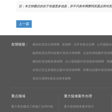
注：本文转载目的在于传递更多信息，并不代表本网赞同其观点和对其
上一篇
友情链接：
赖绍松资深大律师网
智律网
法学专家论证网
公司股权&
融资租赁合同纠纷案件资深大律师网
企业所得税案件资深
赖绍松资深税务律师网
出口退税案件资深税务律师网
增
未登记无证房屋拆迁案件资深律师网
刑事自诉案件资深律
资深大律师&著名法律专家网
重点领域
重大疑难案件办理
重大复杂建设工程施工合同纠纷
重大疑难税务案件研讨